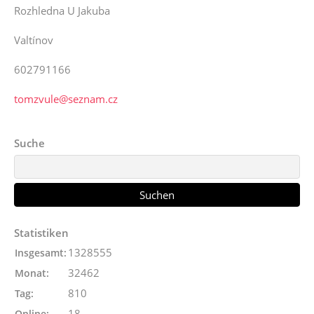
Rozhledna U Jakuba
Valtínov
602791166
tomzvule@seznam.cz
Suche
Statistiken
1328555
Insgesamt:
32462
Monat:
810
Tag:
18
Online: