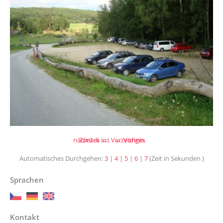
nächstes →
Zurück ins Verzeichnis
← Voriges
Automatisches Durchgehen:
3
|
4
|
5
|
6
|
7
(Zeit in Sekunden )
Sprachen
Kontakt