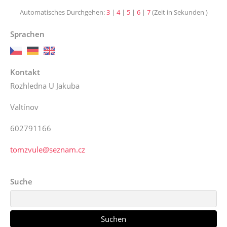
Automatisches Durchgehen:
3
|
4
|
5
|
6
|
7
(Zeit in Sekunden )
Sprachen
Kontakt
Rozhledna U Jakuba
Valtínov
602791166
tomzvule@seznam.cz
Suche