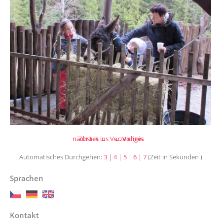
nächstes →
Zurück ins Verzeichnis
← Voriges
Automatisches Durchgehen:
3
|
4
|
5
|
6
|
7
(Zeit in Sekunden )
Sprachen
Kontakt