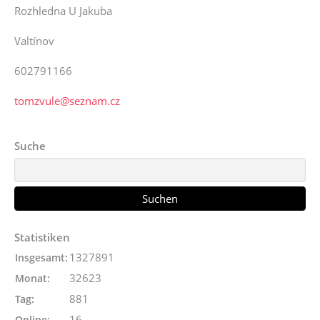
Rozhledna U Jakuba
Valtínov
602791166
tomzvule@seznam.cz
Suche
Statistiken
1327891
Insgesamt:
32623
Monat:
881
Tag:
16
Online: