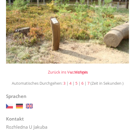
Zurück ins Verzeichnis
← Voriges
Automatisches Durchgehen:
3
|
4
|
5
|
6
|
7
(Zeit in Sekunden )
Sprachen
Kontakt
Rozhledna U Jakuba