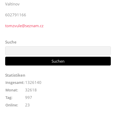
Valtínov
602791166
tomzvule@seznam.cz
Suche
Statistiken
1326140
Insgesamt:
32618
Monat:
997
Tag:
23
Online: