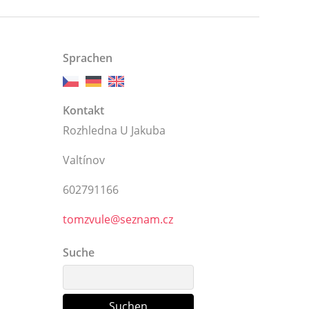
Sprachen
Kontakt
Rozhledna U Jakuba
Valtínov
602791166
tomzvule@seznam.cz
Suche