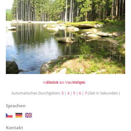
nächstes →
Zurück ins Verzeichnis
← Voriges
Automatisches Durchgehen:
3
|
4
|
5
|
6
|
7
(Zeit in Sekunden )
Sprachen
Kontakt