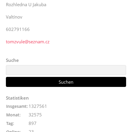
Rozhledna U Jakuba
Valtínov
602791166
tomzvule@seznam.cz
Suche
Statistiken
1327561
Insgesamt:
32575
Monat:
897
Tag:
23
Online: