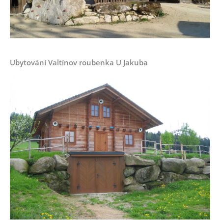
Ubytování Valtínov roubenka U Jakuba