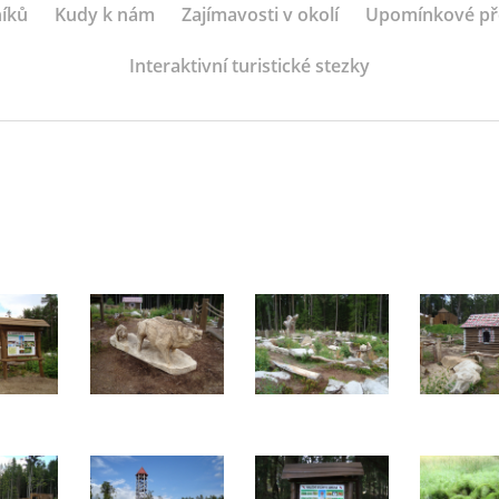
íků
Kudy k nám
Zajímavosti v okolí
Upomínkové p
Interaktivní turistické stezky