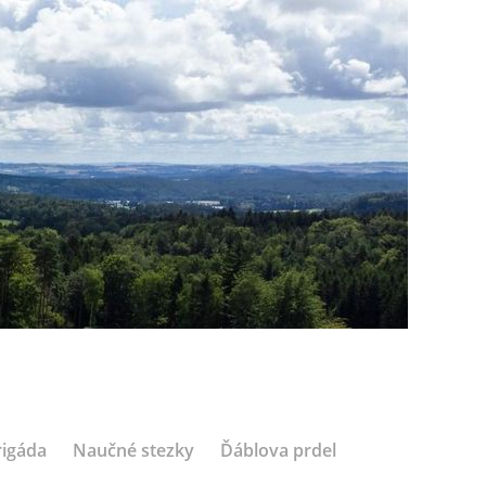
rigáda
Naučné stezky
Ďáblova prdel