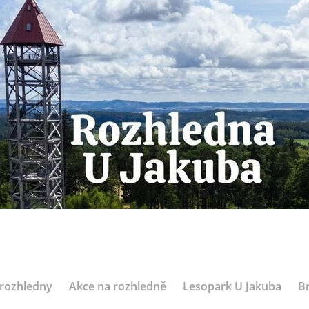
 rozhledny
Akce na rozhledně
Lesopark U Jakuba
B