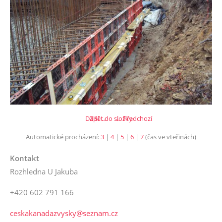
Další →
Zpět do složky
← Předchozí
Automatické procházení:
3
|
4
|
5
|
6
|
7
(čas ve vteřinách)
Kontakt
Rozhledna U Jakuba
+420 602 791 166
ceskakanadazvysky@seznam.cz