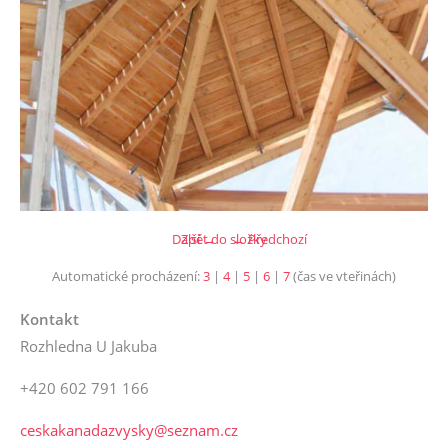
Další →
Zpět do složky
← Předchozí
Automatické procházení:
3
|
4
|
5
|
6
|
7
(čas ve vteřinách)
Kontakt
Rozhledna U Jakuba
+420 602 791 166
ceskakanadazvysky@seznam.cz