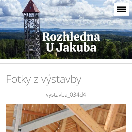
Fotky z výstavby
vystavba_034d4