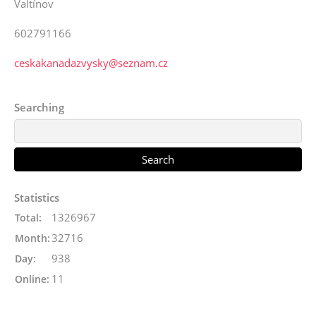
Valtínov
602791166
ceskakanadazvysky@seznam.cz
Searching
Statistics
1326967
Total:
32716
Month:
938
Day:
11
Online: