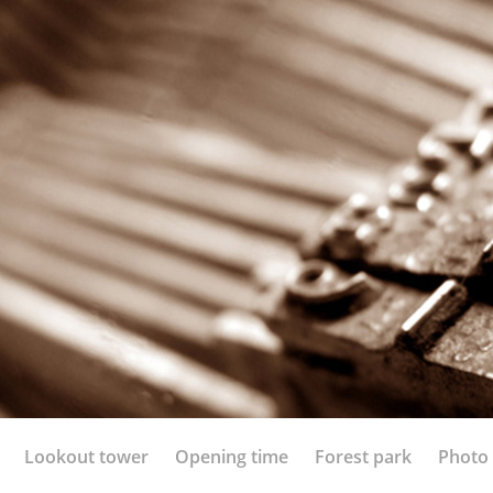
Lookout tower
Opening time
Forest park
Photo