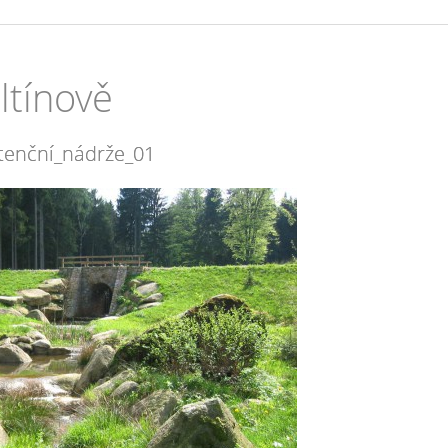
ltínově
tenční_nádrže_01