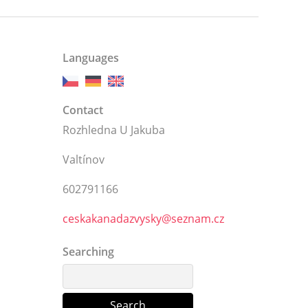
Languages
Contact
Rozhledna U Jakuba
Valtínov
602791166
ceskakanadazvysky@seznam.cz
Searching