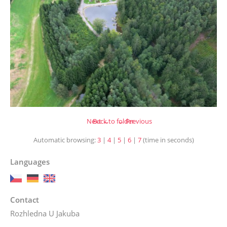
Next →
Back to folder
← Previous
Automatic browsing:
3
|
4
|
5
|
6
|
7
(time in seconds)
Languages
Contact
Rozhledna U Jakuba