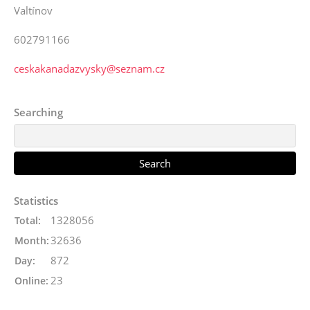
Valtínov
602791166
ceskakanadazvysky@seznam.cz
Searching
Statistics
1328056
Total:
32636
Month:
872
Day:
23
Online: